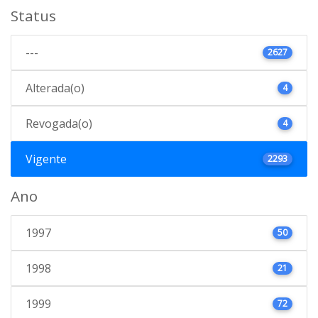
Status
---
2627
Alterada(o)
4
Revogada(o)
4
Vigente
2293
Ano
1997
50
1998
21
1999
72