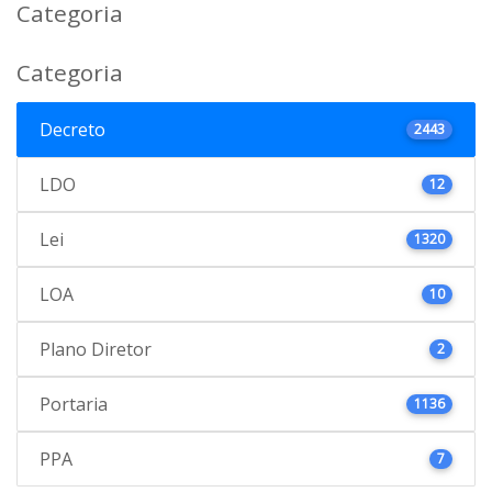
Categoria
Categoria
Decreto
2443
LDO
12
Lei
1320
LOA
10
Plano Diretor
2
Portaria
1136
PPA
7