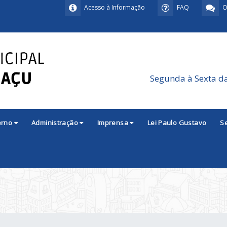
Acesso à Informação
FAQ
O
Segunda à Sexta d
erno
Administração
Imprensa
Lei Paulo Gustavo
S