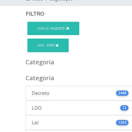
FILTRO
VIGENTE
STATUS:
2000
ANO:
Categoria
Categoria
Decreto
2443
LDO
12
Lei
1320