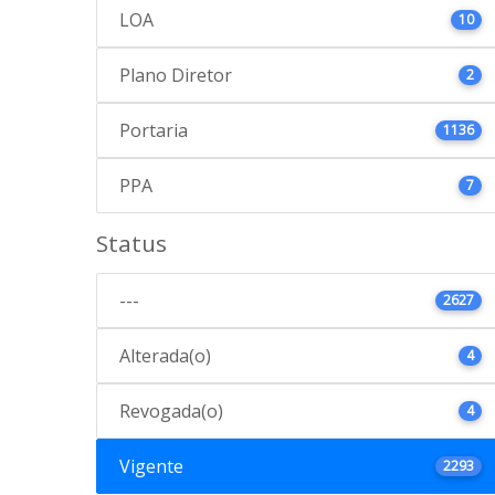
LOA
10
Plano Diretor
2
Portaria
1136
PPA
7
Status
---
2627
Alterada(o)
4
Revogada(o)
4
Vigente
2293