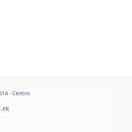
614
- Centro
- PR