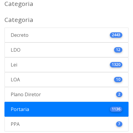
Categoria
Categoria
Decreto
2443
LDO
12
Lei
1320
LOA
10
Plano Diretor
2
Portaria
1136
PPA
7