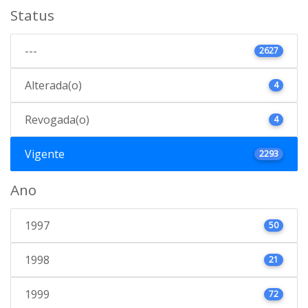
Status
---
2627
Alterada(o)
4
Revogada(o)
4
Vigente
2293
Ano
1997
50
1998
21
1999
72