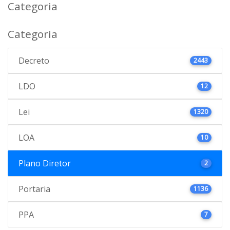
Categoria
Categoria
Decreto
2443
LDO
12
Lei
1320
LOA
10
Plano Diretor
2
Portaria
1136
PPA
7