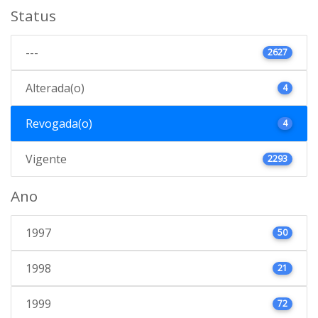
Status
---
2627
Alterada(o)
4
Revogada(o)
4
Vigente
2293
Ano
1997
50
1998
21
1999
72