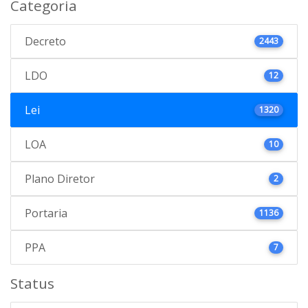
Categoria
Decreto
2443
LDO
12
Lei
1320
LOA
10
Plano Diretor
2
Portaria
1136
PPA
7
Status