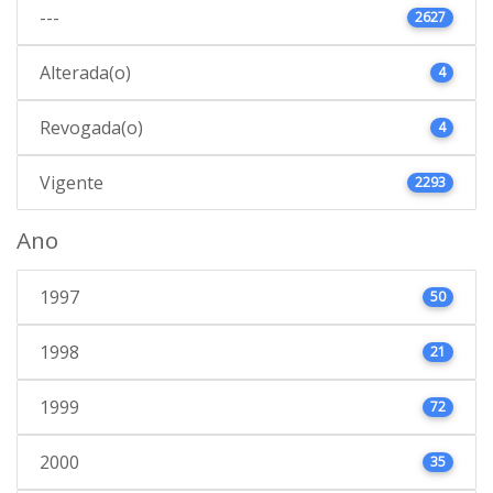
---
2627
Alterada(o)
4
Revogada(o)
4
Vigente
2293
Ano
1997
50
1998
21
1999
72
2000
35