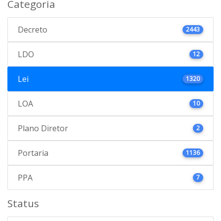
Categoria
Decreto
2443
LDO
12
Lei
1320
LOA
10
Plano Diretor
2
Portaria
1136
PPA
7
Status