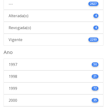
---
2627
Alterada(o)
4
Revogada(o)
4
Vigente
2293
Ano
1997
50
1998
21
1999
72
2000
35