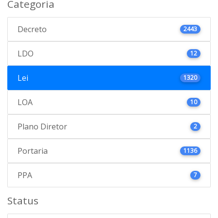
Categoria
Decreto
2443
LDO
12
Lei
1320
LOA
10
Plano Diretor
2
Portaria
1136
PPA
7
Status