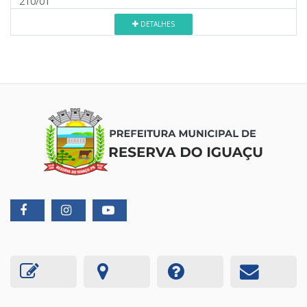
210/01
DETALHES