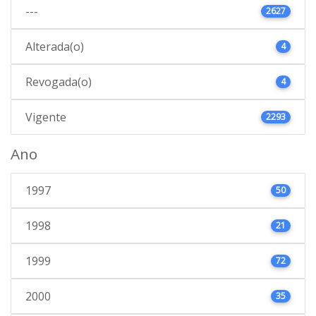
---
2627
Alterada(o)
4
Revogada(o)
4
Vigente
2293
Ano
1997
50
1998
21
1999
72
2000
35