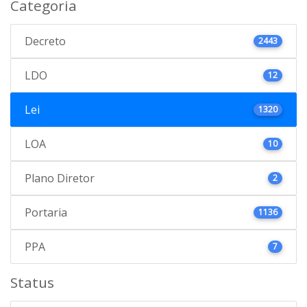
Categoria
Decreto
2443
LDO
12
Lei
1320
LOA
10
Plano Diretor
2
Portaria
1136
PPA
7
Status