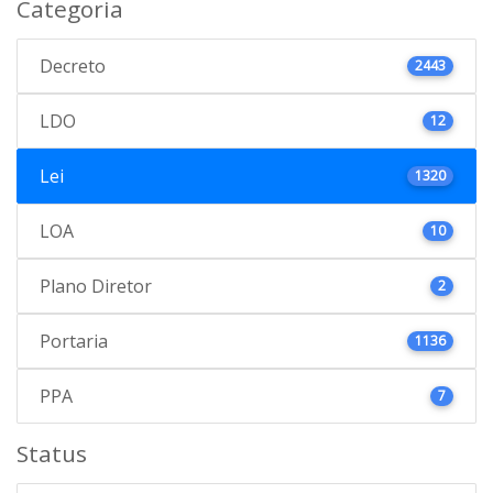
Categoria
Decreto
2443
LDO
12
Lei
1320
LOA
10
Plano Diretor
2
Portaria
1136
PPA
7
Status