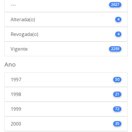
---
2627
Alterada(o)
4
Revogada(o)
4
Vigente
2293
Ano
1997
50
1998
21
1999
72
2000
35