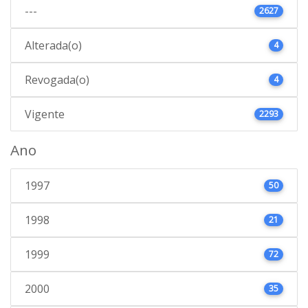
---
2627
Alterada(o)
4
Revogada(o)
4
Vigente
2293
Ano
1997
50
1998
21
1999
72
2000
35