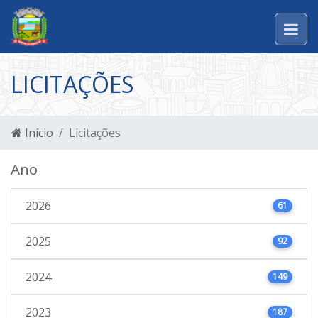
LICITAÇÕES
Início
Licitações
Ano
2026
61
2025
92
2024
149
2023
187