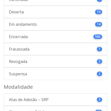
Deserta
10
Em andamento
14
Encerrada
562
Fracassada
7
Revogada
2
Suspensa
2
Modalidade
Atas de Adesão – SRP
3