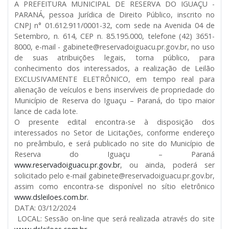
A PREFEITURA MUNICIPAL DE RESERVA DO IGUAÇU -
PARANÁ, pessoa Jurídica de Direito Público, inscrito no
CNPJ n° 01.612.911/0001-32, com sede na Avenida 04 de
Setembro, n. 614, CEP n. 85.195.000, telefone (42) 3651-
8000, e-mail - gabinete@reservadoiguacu.pr.gov.br, no uso
de suas atribuições legais, torna público, para
conhecimento dos interessados, a realização de Leilão
EXCLUSIVAMENTE ELETRÔNICO, em tempo real para
alienação de veículos e bens inservíveis de propriedade do
Município de Reserva do Iguaçu – Paraná, do tipo maior
lance de cada lote.
O presente edital encontra-se à disposição dos
interessados no Setor de Licitações, conforme endereço
no preâmbulo, e será publicado no site do Município de
Reserva do Iguaçu – Paraná
www.reservadoiguacu.pr.gov.br
, ou ainda, poderá ser
solicitado pelo e-mail gabinete@reservadoiguacu.pr.gov.br,
assim como encontra-se disponível no sítio eletrônico
www.dsleiloes.com.br.
DATA: 03/12/2024
LOCAL: Sessão on-line que será realizada através do site