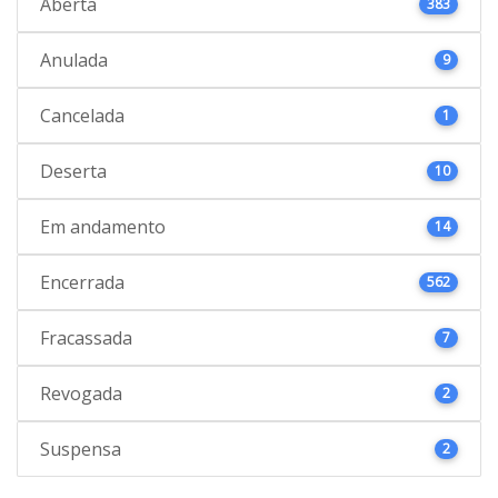
Aberta
383
Anulada
9
Cancelada
1
Deserta
10
Em andamento
14
Encerrada
562
Fracassada
7
Revogada
2
Suspensa
2