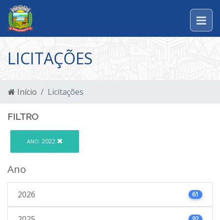
LICITAÇÕES
Início
Licitações
FILTRO
2022
ANO:
Ano
2026
61
2025
92