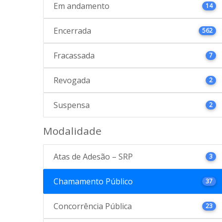
Em andamento
14
Encerrada
562
Fracassada
7
Revogada
2
Suspensa
2
Modalidade
Atas de Adesão – SRP
3
Chamamento Público
37
Concorrência Pública
23