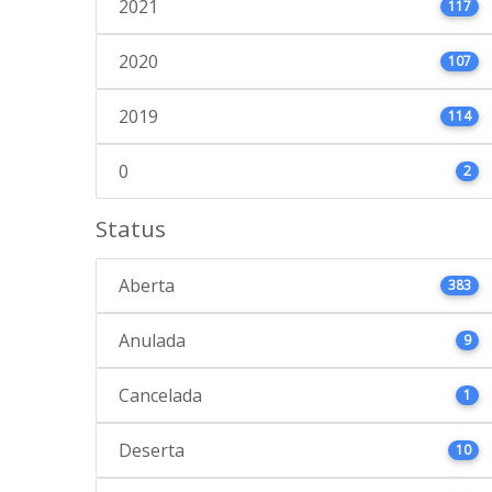
2021
117
2020
107
2019
114
0
2
Status
Aberta
383
Anulada
9
Cancelada
1
Deserta
10