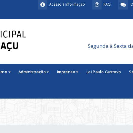
Acesso à Informação
FAQ
O
Segunda à Sexta d
erno
Administração
Imprensa
Lei Paulo Gustavo
S