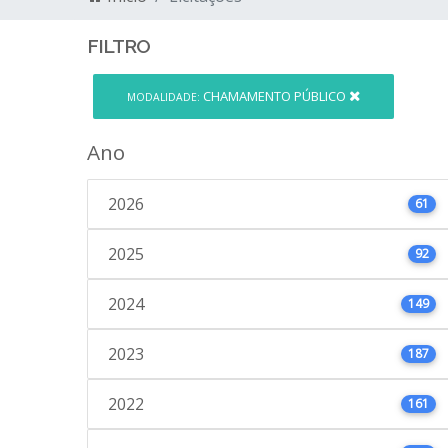
FILTRO
CHAMAMENTO PÚBLICO
MODALIDADE:
Ano
2026
61
2025
92
2024
149
2023
187
2022
161