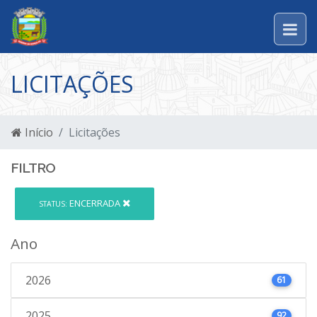
LICITAÇÕES
Início
Licitações
FILTRO
ENCERRADA
STATUS:
Ano
2026
61
2025
92