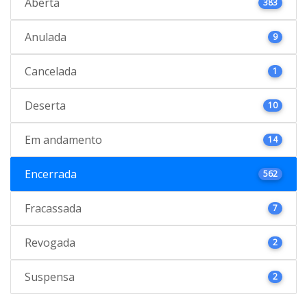
Aberta
383
Anulada
9
Cancelada
1
Deserta
10
Em andamento
14
Encerrada
562
Fracassada
7
Revogada
2
Suspensa
2