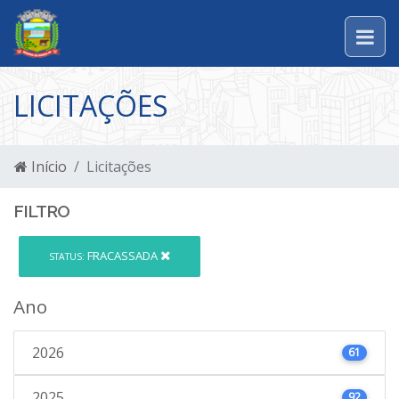
LICITAÇÕES
Início
Licitações
FILTRO
FRACASSADA
STATUS:
Ano
2026
61
2025
92