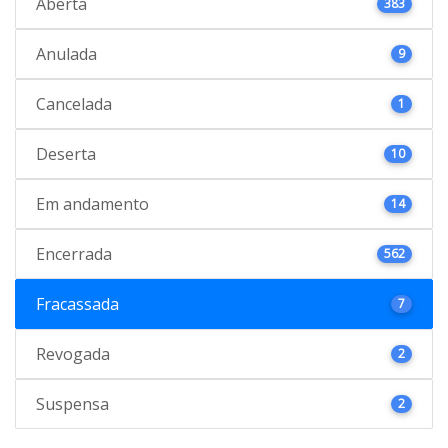
Aberta
383
Anulada
9
Cancelada
1
Deserta
10
Em andamento
14
Encerrada
562
Fracassada
7
Revogada
2
Suspensa
2