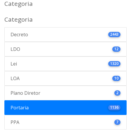
Categoria
Categoria
Decreto
2443
LDO
12
Lei
1320
LOA
10
Plano Diretor
2
Portaria
1136
PPA
7