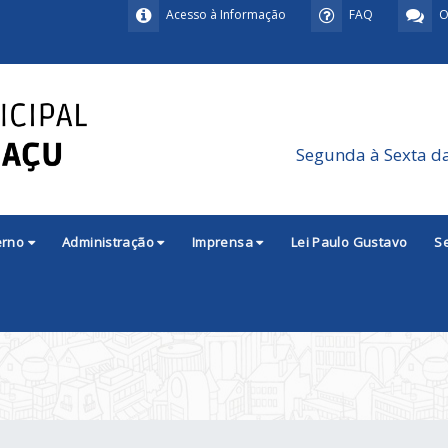
Acesso à Informação
FAQ
O
Segunda à Sexta d
erno
Administração
Imprensa
Lei Paulo Gustavo
S