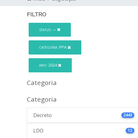
FILTRO
---
STATUS:
PPA
CATEGORIA:
2024
ANO:
Categoria
Categoria
Decreto
2443
LDO
12