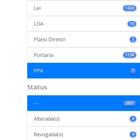
Lei
1320
LOA
10
Plano Diretor
2
Portaria
1136
PPA
7
Status
---
2627
Alterada(o)
4
Revogada(o)
4