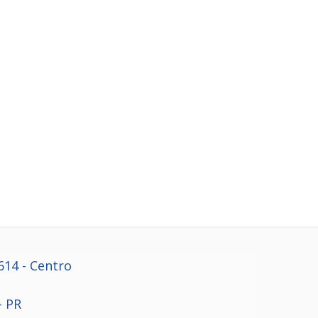
614
- Centro
- PR