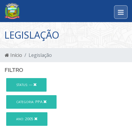
LEGISLAÇÃO
Início
Legislação
FILTRO
---
STATUS:
PPA
CATEGORIA:
2005
ANO: