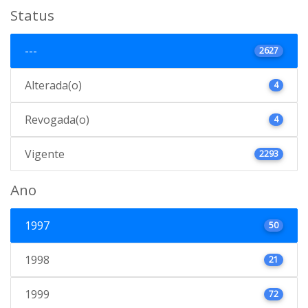
Status
---
2627
Alterada(o)
4
Revogada(o)
4
Vigente
2293
Ano
1997
50
1998
21
1999
72