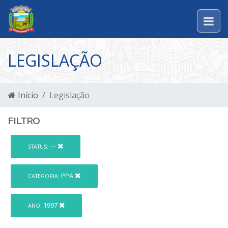
LEGISLAÇÃO
Início
Legislação
FILTRO
---
STATUS:
PPA
CATEGORIA:
1997
ANO: