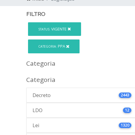
FILTRO
VIGENTE
STATUS:
PPA
CATEGORIA:
Categoria
Categoria
Decreto
2443
LDO
12
Lei
1320