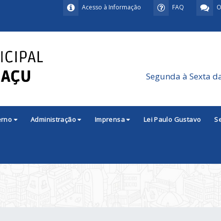
Acesso à Informação
FAQ
O
Segunda à Sexta d
erno
Administração
Imprensa
Lei Paulo Gustavo
S