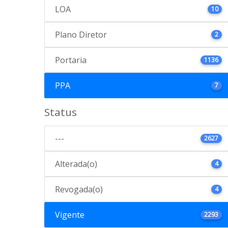
LOA
10
Plano Diretor
2
Portaria
1136
PPA
7
Status
---
2627
Alterada(o)
4
Revogada(o)
4
Vigente
2293