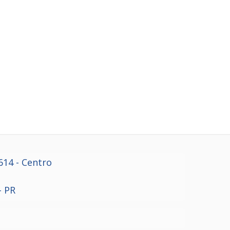
614
- Centro
- PR