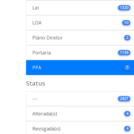
Lei
1320
LOA
10
Plano Diretor
2
Portaria
1136
PPA
7
Status
---
2627
Alterada(o)
4
Revogada(o)
4