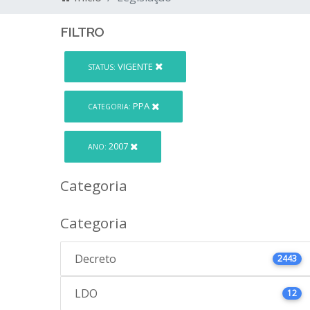
FILTRO
VIGENTE
STATUS:
PPA
CATEGORIA:
2007
ANO:
Categoria
Categoria
Decreto
2443
LDO
12