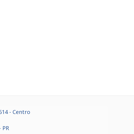
614
- Centro
- PR