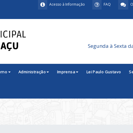
Acesso à Informação
FAQ
O
Segunda à Sexta d
erno
Administração
Imprensa
Lei Paulo Gustavo
S