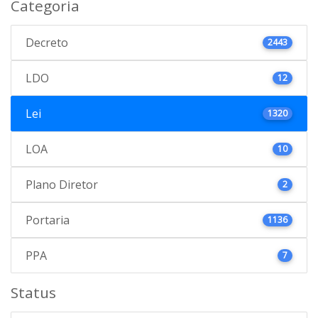
Categoria
Decreto
2443
LDO
12
Lei
1320
LOA
10
Plano Diretor
2
Portaria
1136
PPA
7
Status