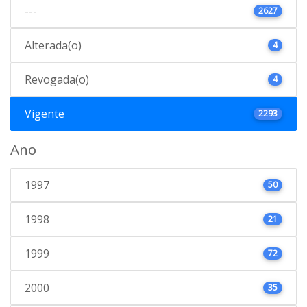
---
2627
Alterada(o)
4
Revogada(o)
4
Vigente
2293
Ano
1997
50
1998
21
1999
72
2000
35