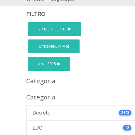
FILTRO
VIGENTE
STATUS:
PPA
CATEGORIA:
2018
ANO:
Categoria
Categoria
Decreto
2443
LDO
12