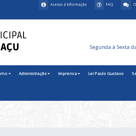
Acesso à Informação
FAQ
O
Segunda à Sexta d
erno
Administração
Imprensa
Lei Paulo Gustavo
S