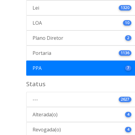
Lei
1320
LOA
10
Plano Diretor
2
Portaria
1136
PPA
7
Status
---
2627
Alterada(o)
4
Revogada(o)
4