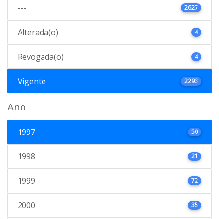
---
2627
Alterada(o)
4
Revogada(o)
4
Vigente
2293
Ano
1997
50
1998
21
1999
72
2000
35