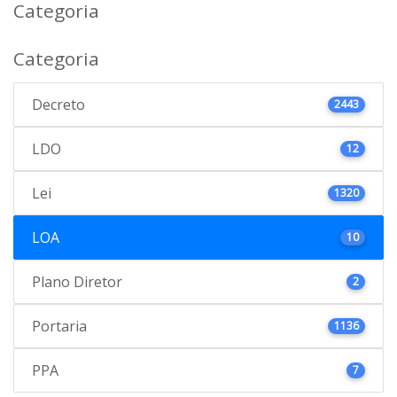
Categoria
Categoria
Decreto
2443
LDO
12
Lei
1320
LOA
10
Plano Diretor
2
Portaria
1136
PPA
7