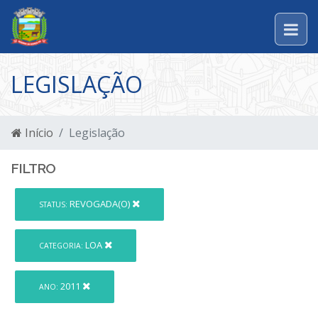
LEGISLAÇÃO
Início
Legislação
FILTRO
REVOGADA(O)
STATUS:
LOA
CATEGORIA:
2011
ANO: