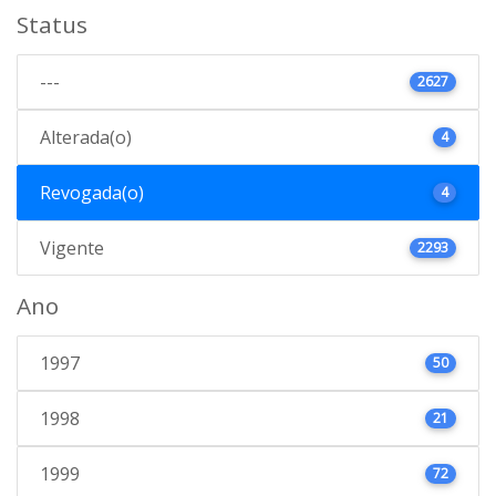
Status
---
2627
Alterada(o)
4
Revogada(o)
4
Vigente
2293
Ano
1997
50
1998
21
1999
72