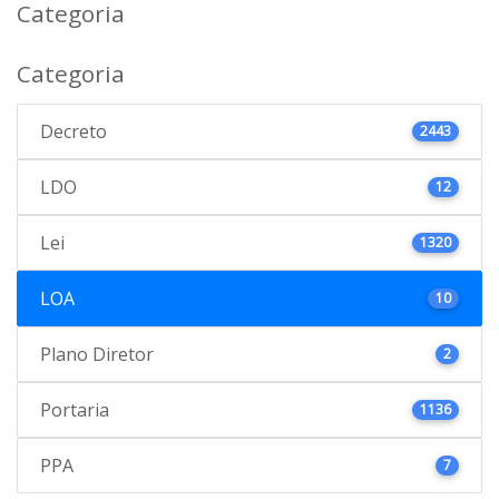
Categoria
Categoria
Decreto
2443
LDO
12
Lei
1320
LOA
10
Plano Diretor
2
Portaria
1136
PPA
7