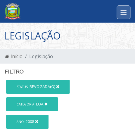
LEGISLAÇÃO
Início
Legislação
FILTRO
REVOGADA(O)
STATUS:
LOA
CATEGORIA:
2008
ANO: