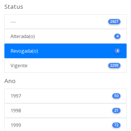
Status
---
2627
Alterada(o)
4
Revogada(o)
4
Vigente
2293
Ano
1997
50
1998
21
1999
72