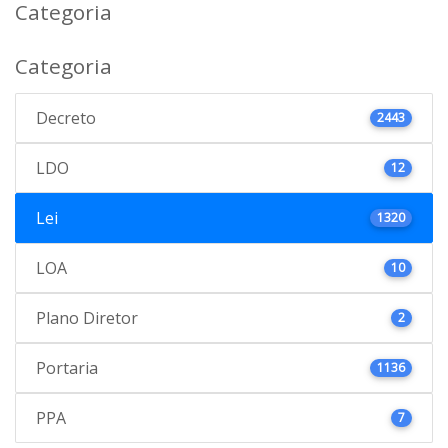
Categoria
Categoria
Decreto
2443
LDO
12
Lei
1320
LOA
10
Plano Diretor
2
Portaria
1136
PPA
7