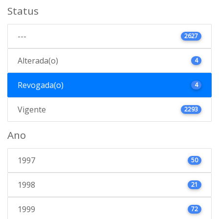
Status
---
2627
Alterada(o)
4
Revogada(o)
4
Vigente
2293
Ano
1997
50
1998
21
1999
72