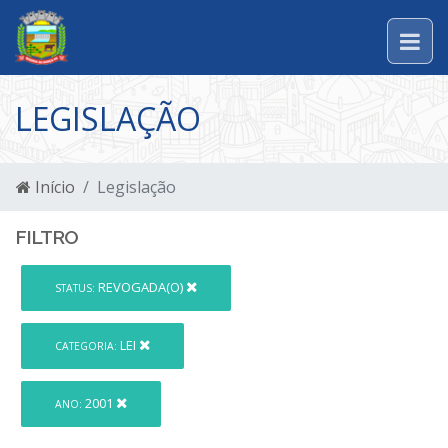
LEGISLAÇÃO
Início
Legislação
FILTRO
REVOGADA(O)
STATUS:
LEI
CATEGORIA:
2001
ANO: