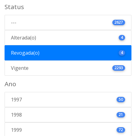
Status
---
2627
Alterada(o)
4
Revogada(o)
4
Vigente
2293
Ano
1997
50
1998
21
1999
72