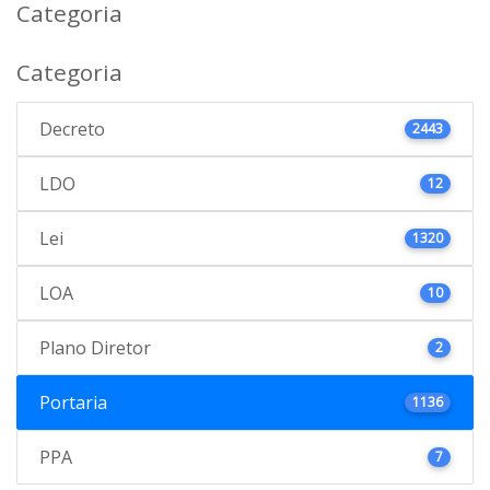
Categoria
Categoria
Decreto
2443
LDO
12
Lei
1320
LOA
10
Plano Diretor
2
Portaria
1136
PPA
7