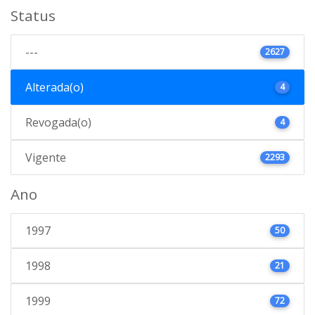
Status
---
2627
Alterada(o)
4
Revogada(o)
4
Vigente
2293
Ano
1997
50
1998
21
1999
72