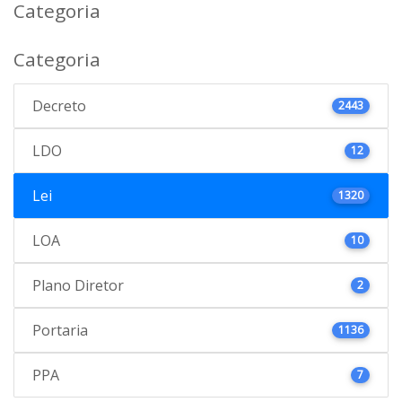
Categoria
Categoria
Decreto
2443
LDO
12
Lei
1320
LOA
10
Plano Diretor
2
Portaria
1136
PPA
7