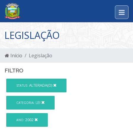
LEGISLAÇÃO
Início
Legislação
FILTRO
ALTERADA(O)
STATUS:
LEI
CATEGORIA:
2002
ANO: