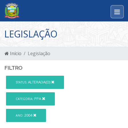
LEGISLAÇÃO
Início
Legislação
FILTRO
ALTERADA(O)
STATUS:
PPA
CATEGORIA:
2004
ANO: