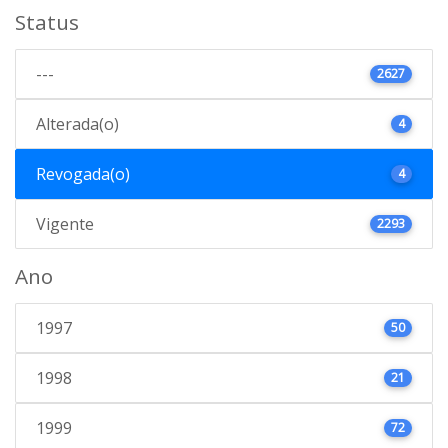
Status
---
2627
Alterada(o)
4
Revogada(o)
4
Vigente
2293
Ano
1997
50
1998
21
1999
72