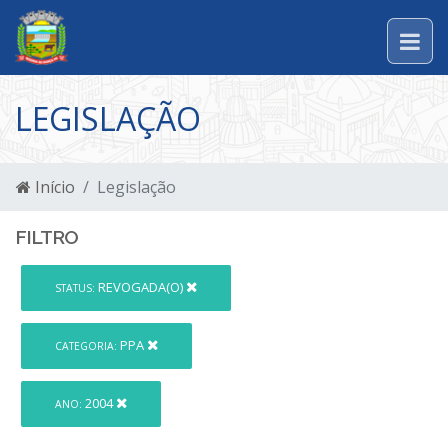
LEGISLAÇÃO
Início
Legislação
FILTRO
REVOGADA(O)
STATUS:
PPA
CATEGORIA:
2004
ANO: