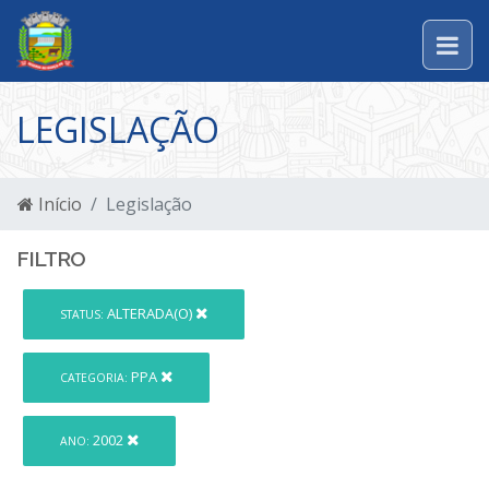
LEGISLAÇÃO
Início
Legislação
FILTRO
ALTERADA(O)
STATUS:
PPA
CATEGORIA:
2002
ANO: