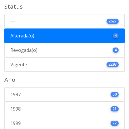
Status
---
2627
Alterada(o)
4
Revogada(o)
4
Vigente
2293
Ano
1997
50
1998
21
1999
72