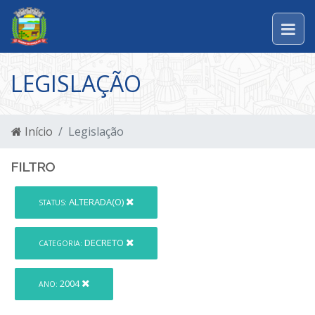
LEGISLAÇÃO
Início
Legislação
FILTRO
ALTERADA(O)
STATUS:
DECRETO
CATEGORIA:
2004
ANO: