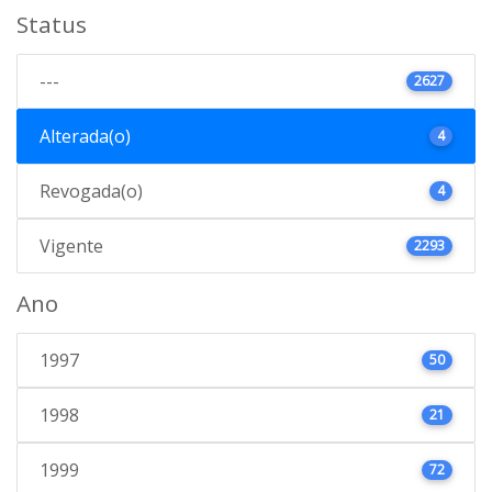
Status
---
2627
Alterada(o)
4
Revogada(o)
4
Vigente
2293
Ano
1997
50
1998
21
1999
72