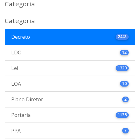
Categoria
Categoria
Decreto
2443
LDO
12
Lei
1320
LOA
10
Plano Diretor
2
Portaria
1136
PPA
7