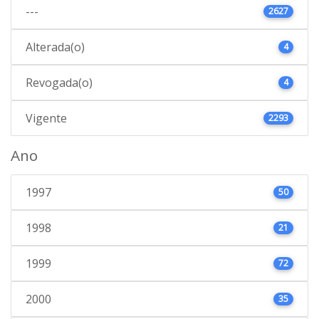
---
2627
Alterada(o)
4
Revogada(o)
4
Vigente
2293
Ano
1997
50
1998
21
1999
72
2000
35