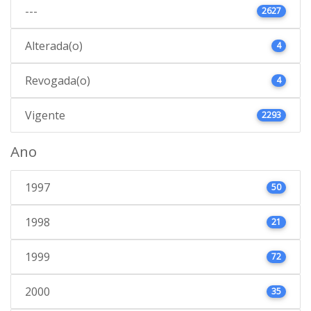
---
2627
Alterada(o)
4
Revogada(o)
4
Vigente
2293
Ano
1997
50
1998
21
1999
72
2000
35