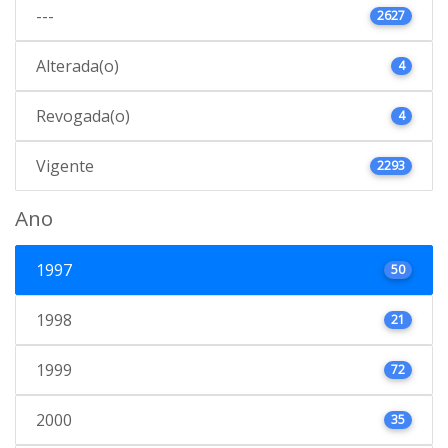
---
2627
Alterada(o)
4
Revogada(o)
4
Vigente
2293
Ano
1997
50
1998
21
1999
72
2000
35