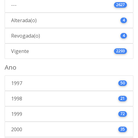
---
2627
Alterada(o)
4
Revogada(o)
4
Vigente
2293
Ano
1997
50
1998
21
1999
72
2000
35