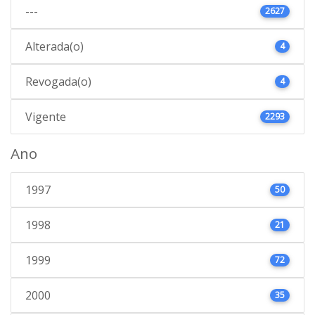
---
2627
Alterada(o)
4
Revogada(o)
4
Vigente
2293
Ano
1997
50
1998
21
1999
72
2000
35