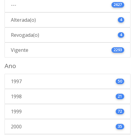
---
2627
Alterada(o)
4
Revogada(o)
4
Vigente
2293
Ano
1997
50
1998
21
1999
72
2000
35