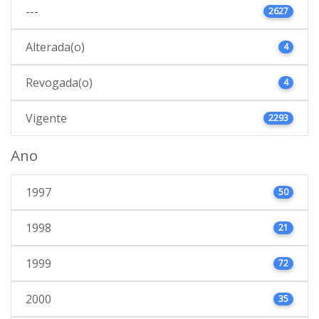
---
2627
Alterada(o)
4
Revogada(o)
4
Vigente
2293
Ano
1997
50
1998
21
1999
72
2000
35