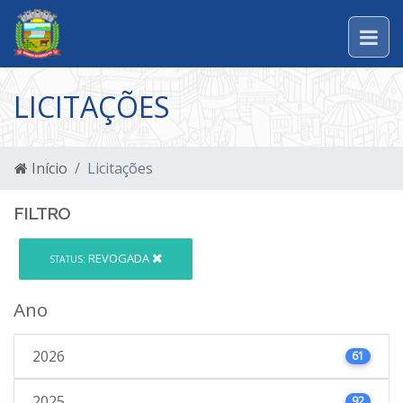
LICITAÇÕES
Início
Licitações
FILTRO
REVOGADA
STATUS:
Ano
2026
61
2025
92