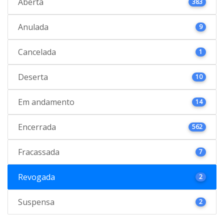
Aberta
383
Anulada
9
Cancelada
1
Deserta
10
Em andamento
14
Encerrada
562
Fracassada
7
Revogada
2
Suspensa
2