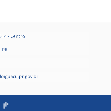
614
- Centro
- PR
oiguacu.pr.gov.br
r: