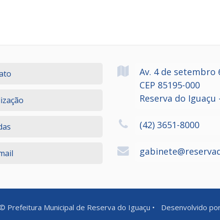
Av. 4 de setembro
ato
CEP 85195-000
Reserva do Iguaçu 
lização
(42) 3651-8000
das
gabinete@reservad
ail
©
Prefeitura Municipal de Reserva do Iguaçu
•
Desenvolvido po