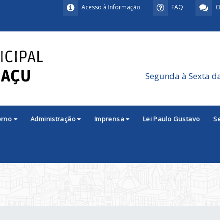
Acesso à Informação
FAQ
O
Segunda à Sexta d
erno
Administração
Imprensa
Lei Paulo Gustavo
S