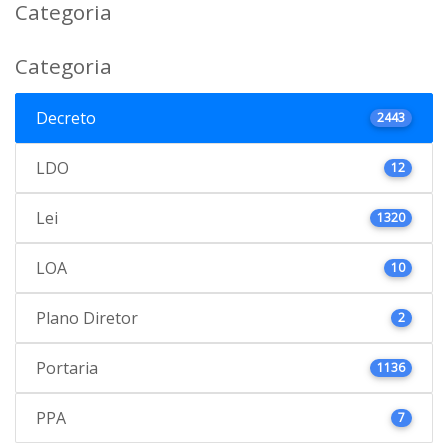
Categoria
Categoria
Decreto
2443
LDO
12
Lei
1320
LOA
10
Plano Diretor
2
Portaria
1136
PPA
7