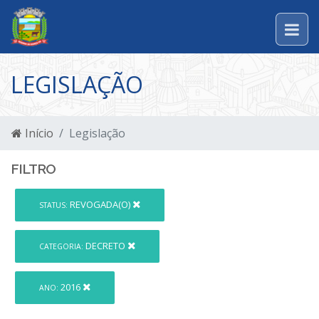
LEGISLAÇÃO
Início
Legislação
FILTRO
REVOGADA(O)
STATUS:
DECRETO
CATEGORIA:
2016
ANO: