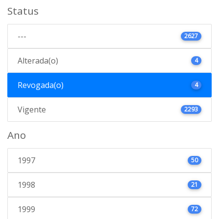
Status
---
2627
Alterada(o)
4
Revogada(o)
4
Vigente
2293
Ano
1997
50
1998
21
1999
72