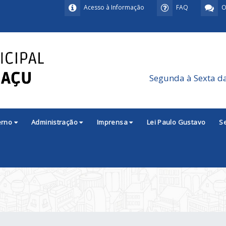
Acesso à Informação
FAQ
O
Segunda à Sexta d
erno
Administração
Imprensa
Lei Paulo Gustavo
S