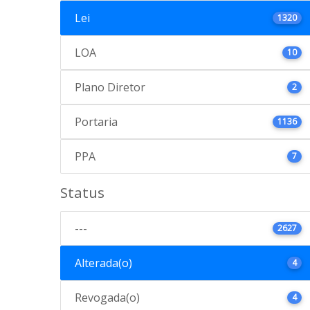
Lei
1320
LOA
10
Plano Diretor
2
Portaria
1136
PPA
7
Status
---
2627
Alterada(o)
4
Revogada(o)
4