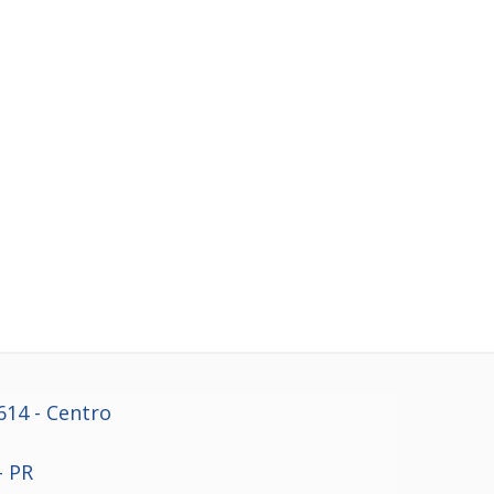
614
- Centro
- PR