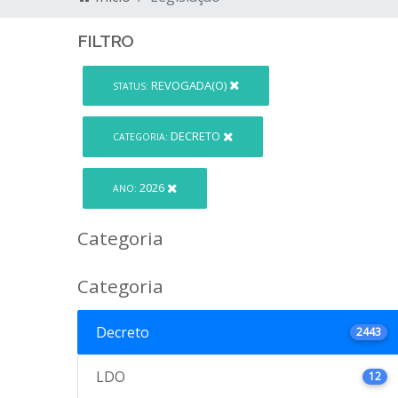
FILTRO
REVOGADA(O)
STATUS:
DECRETO
CATEGORIA:
2026
ANO:
Categoria
Categoria
Decreto
2443
LDO
12