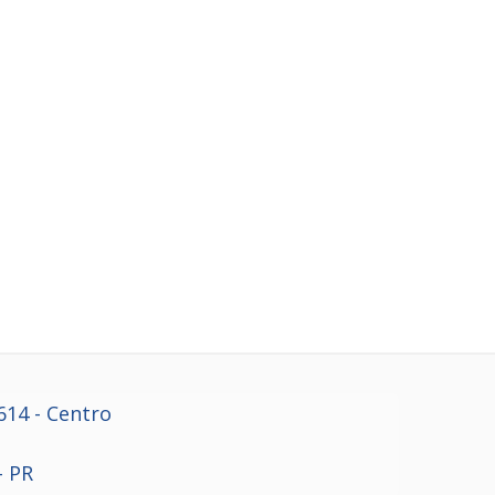
614
- Centro
- PR