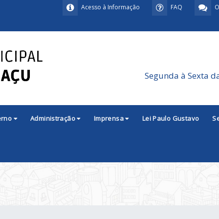
Acesso à Informação
FAQ
O
Segunda à Sexta d
erno
Administração
Imprensa
Lei Paulo Gustavo
S