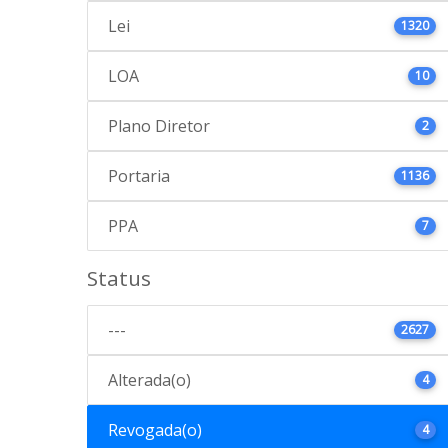
Lei
1320
LOA
10
Plano Diretor
2
Portaria
1136
PPA
7
Status
---
2627
Alterada(o)
4
Revogada(o)
4