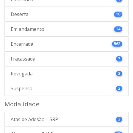
Deserta
10
Em andamento
14
Encerrada
562
Fracassada
7
Revogada
2
Suspensa
2
Modalidade
Atas de Adesão – SRP
3