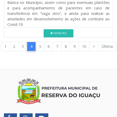
Básica no Município, assim como para eventuais plantões
e para acompanhamento de pacientes em caso de
transferência em “vaga zero”, e ainda para realizar as
atividades em desenvolvimento às ações de combate ao
Covid-19.
DETALHES
1
2
3
4
5
6
7
8
9
10
>
Última