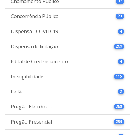
Chamamento Público
37
Concorrência Pública
23
Dispensa - COVID-19
4
Dispensa de licitação
269
Edital de Credenciamento
4
Inexigibilidade
115
Leilão
2
Pregão Eletrônico
268
Pregão Presencial
239