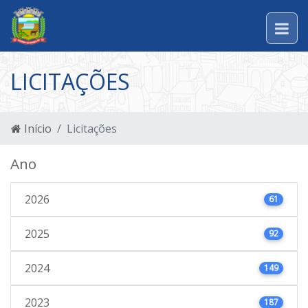
LICITAÇÕES
Início
Licitações
Ano
2026
61
2025
92
2024
149
2023
187