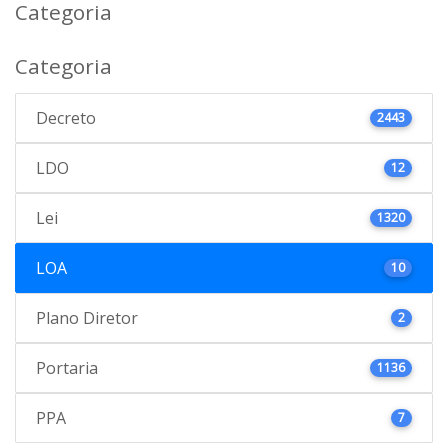
Categoria
Categoria
Decreto
2443
LDO
12
Lei
1320
LOA
10
Plano Diretor
2
Portaria
1136
PPA
7