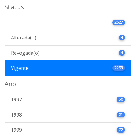
Status
---
2627
Alterada(o)
4
Revogada(o)
4
Vigente
2293
Ano
1997
50
1998
21
1999
72