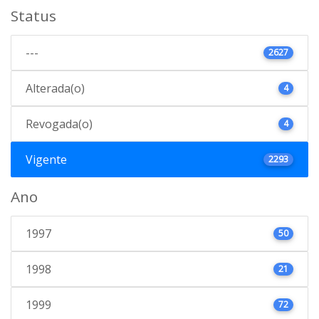
Status
---
2627
Alterada(o)
4
Revogada(o)
4
Vigente
2293
Ano
1997
50
1998
21
1999
72