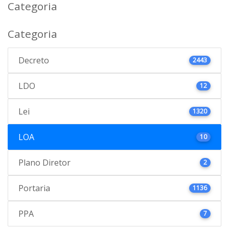
Categoria
Categoria
Decreto
2443
LDO
12
Lei
1320
LOA
10
Plano Diretor
2
Portaria
1136
PPA
7