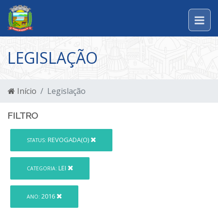
LEGISLAÇÃO
Início
Legislação
FILTRO
REVOGADA(O)
STATUS:
LEI
CATEGORIA:
2016
ANO: