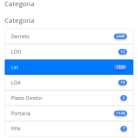
Categoria
Categoria
Decreto
2443
LDO
12
Lei
1320
LOA
10
Plano Diretor
2
Portaria
1136
PPA
7