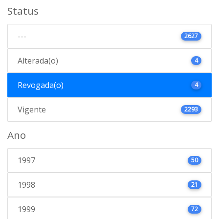
Status
---
2627
Alterada(o)
4
Revogada(o)
4
Vigente
2293
Ano
1997
50
1998
21
1999
72