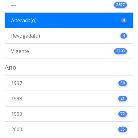
---
2627
Alterada(o)
4
Revogada(o)
4
Vigente
2293
Ano
1997
50
1998
21
1999
72
2000
35